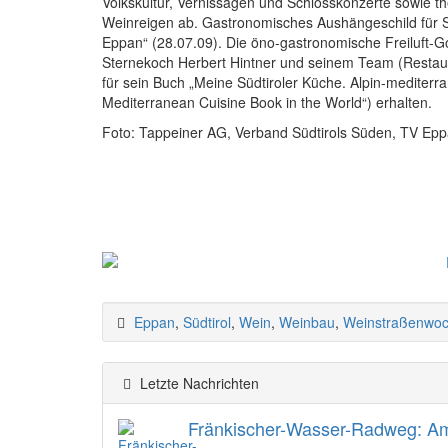
Volkskultur, Vernissagen und Schlosskonzerte sowie
Weinreigen ab. Gastronomisches Aushängeschild für Süd
Eppan“ (28.07.09). Die öno-gastronomische Freiluft-Gou
Sternekoch Herbert Hintner und seinem Team (Restaura
für sein Buch „Meine Südtiroler Küche. Alpin-mediter
Mediterranean Cuisine Book in the World“) erhalten.
Foto: Tappeiner AG, Verband Südtirols Süden, TV Epp
Eppan
,
Südtirol
,
Wein
,
Weinbau
,
Weinstraßenwo
Letzte Nachrichten
Fränkischer-Wasser-Radweg: Am 