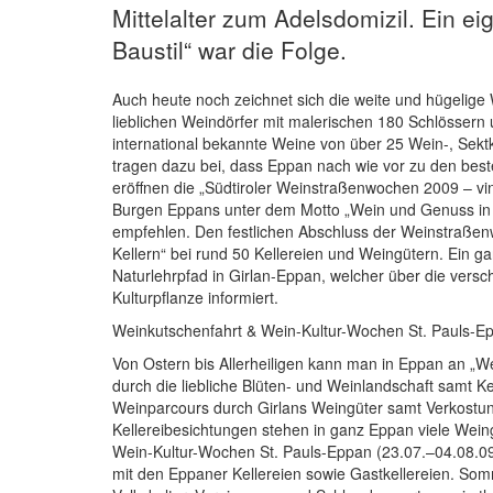
Mittelalter zum Adelsdomizil. Ein ei
Baustil“ war die Folge.
Auch heute noch zeichnet sich die weite und hügelige 
lieblichen Weindörfer mit malerischen 180 Schlössern u
international bekannte Weine von über 25 Wein-, Sekt
tragen dazu bei, dass Eppan nach wie vor zu den best
eröffnen die „Südtiroler Weinstraßenwochen 2009 – vin
Burgen Eppans unter dem Motto „Wein und Genuss in h
empfehlen. Den festlichen Abschluss der Weinstraßenwo
Kellern“ bei rund 50 Kellereien und Weingütern. Ein g
Naturlehrpfad in Girlan-Eppan, welcher über die ver
Kulturpflanze informiert.
Weinkutschenfahrt & Wein-Kultur-Wochen St. Pauls-E
Von Ostern bis Allerheiligen kann man in Eppan an „We
durch die liebliche Blüten- und Weinlandschaft samt Ke
Weinparcours durch Girlans Weingüter samt Verkostu
Kellereibesichtungen stehen in ganz Eppan viele Wein
Wein-Kultur-Wochen St. Pauls-Eppan (23.07.–04.08.09)
mit den Eppaner Kellereien sowie Gastkellereien. Som