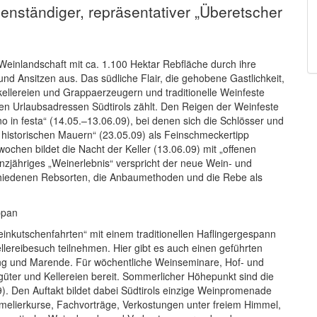
genständiger, repräsentativer „Überetscher
Weinlandschaft mit ca. 1.100 Hektar Rebfläche durch ihre
nd Ansitzen aus. Das südliche Flair, die gehobene Gastlichkeit,
kellereien und Grappaerzeugern und traditionelle Weinfeste
en Urlaubsadressen Südtirols zählt. Den Reigen der Weinfeste
o in festa“ (14.05.–13.06.09), bei denen sich die Schlösser und
istorischen Mauern“ (23.05.09) als Feinschmeckertipp
chen bildet die Nacht der Keller (13.06.09) mit „offenen
anzjähriges „Weinerlebnis“ verspricht der neue Wein- und
schiedenen Rebsorten, die Anbaumethoden und die Rebe als
ppan
inkutschenfahrten“ mit einem traditionellen Haflingergespann
llereibesuch teilnehmen. Hier gibt es auch einen geführten
ng und Marende. Für wöchentliche Weinseminare, Hof- und
güter und Kellereien bereit. Sommerlicher Höhepunkt sind die
. Den Auftakt bildet dabei Südtirols einzige Weinpromenade
melierkurse, Fachvorträge, Verkostungen unter freiem Himmel,