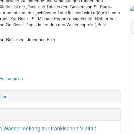
 thematische Weinabende und Verkostungen runden den
tirol ist die „Gastliche Tafel in den Gassen von St. Pauls-
rmettafel an der „schönsten Tafel Italiens“ wird alljährlich vom
nt „Zur Rose“, St. Michael-Eppan) ausgerichtet. Hintner hat
rane Genüsse“ jüngst in London den Weltbuchpreis („Best
an-Raiffeisen, Johannes Fein
chen
Wasser entlang zur fränkischen Vielfalt