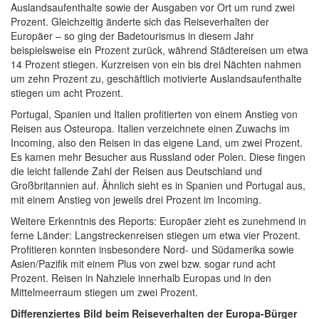
Auslandsaufenthalte sowie der Ausgaben vor Ort um rund zwei
Prozent. Gleichzeitig änderte sich das Reiseverhalten der
Europäer – so ging der Badetourismus in diesem Jahr
beispielsweise ein Prozent zurück, während Städtereisen um etwa
14 Prozent stiegen. Kurzreisen von ein bis drei Nächten nahmen
um zehn Prozent zu, geschäftlich motivierte Auslandsaufenthalte
stiegen um acht Prozent.
Portugal, Spanien und Italien profitierten von einem Anstieg von
Reisen aus Osteuropa. Italien verzeichnete einen Zuwachs im
Incoming, also den Reisen in das eigene Land, um zwei Prozent.
Es kamen mehr Besucher aus Russland oder Polen. Diese fingen
die leicht fallende Zahl der Reisen aus Deutschland und
Großbritannien auf. Ähnlich sieht es in Spanien und Portugal aus,
mit einem Anstieg von jeweils drei Prozent im Incoming.
Weitere Erkenntnis des Reports: Europäer zieht es zunehmend in
ferne Länder: Langstreckenreisen stiegen um etwa vier Prozent.
Profitieren konnten insbesondere Nord- und Südamerika sowie
Asien/Pazifik mit einem Plus von zwei bzw. sogar rund acht
Prozent. Reisen in Nahziele innerhalb Europas und in den
Mittelmeerraum stiegen um zwei Prozent.
Differenziertes Bild beim Reiseverhalten der Europa-Bürger