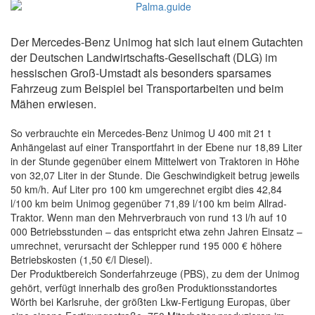
Der Mercedes-Benz Unimog hat sich laut einem Gutachten
der Deutschen Landwirtschafts-Gesellschaft (DLG) im
hessischen Groß-Umstadt als besonders sparsames
Fahrzeug zum Beispiel bei Transport­arbeiten und beim
Mähen erwiesen.
So verbrauchte ein Mercedes-Benz Unimog U 400 mit 21 t
Anhängelast auf einer Transportfahrt in der Ebene nur 18,89 Liter
in der Stunde gegenüber einem Mittelwert von Traktoren in Höhe
von 32,07 Liter in der Stunde. Die Geschwindigkeit betrug jeweils
50 km/h. Auf Liter pro 100 km umgerechnet ergibt dies 42,84
l/100 km beim Unimog gegenüber 71,89 l/100 km beim Allrad-
Traktor. Wenn man den Mehrverbrauch von rund 13 l/h auf 10
000 Betriebsstunden – das entspricht etwa zehn Jahren Einsatz –
umrechnet, verursacht der Schlepper rund 195 000 € höhere
Betriebskosten (1,50 €/l Diesel).
Der Produktbereich Sonderfahr­zeuge (PBS), zu dem der Unimog
gehört, verfügt innerhalb des großen Produktionsstandortes
Wörth bei Karlsruhe, der größten Lkw-Fertigung Europas, über