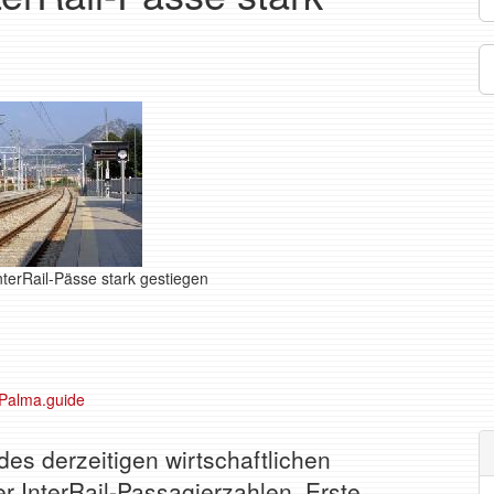
nterRail-Pässe stark gestiegen
 des derzeitigen wirtschaftlichen
r InterRail-Passagierzahlen. Erste