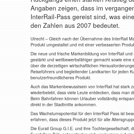
Angaben zeigen, dass im vergangen
InterRail-Pass gereist sind, was e
den Zahlen aus 2007 bedeutet.
Utrecht – Gleich nach der Übernahme des InterRail M
Produkt umgestaltet und mit einer verbesserten Produk
Die neue und frische Markenbildung von InterRail un
gestärkt und wettbewerbsfähiger gemacht sowie eine 
über die derzeitigen wirtschaftlichen Herausforderung
Reiseführers und begleitender Landkarten für jeden K
benutzerfreundlicheres Produkt.
Auch das Markenbewusstsein von InterRail hat stark
wiederbelebt, dass viele Leute entdecken, dass man di
Beim Bahnfahren können Urlauber vollständig entspa
direkt in der Stadtmitte ankommen.
Das Wachstumspotential für den InterRail Pass ist beac
erfahren, dass dieses Produkt jetzt für alle Altersgrupp
Die Eurail Group G.I.E. und ihre Tochtergesellschaft, d