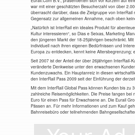
Eurail.Com B.V., präsentierten sich vor kurzem auf ei
war mit einer geschätzten Besucherzahl von über 2.000
überrascht darüber, dass die Zielgruppe von InterRail
Gegensatz zur allgemeinen Annahme, nach oben keine
„Natürlich ist InterRail ein ideales Produkt für abenteue
Kultur interessieren“, so Dias e Seixas, Marketing Man
den jüngeren Markt der 18-25jährigen beschränkt. Mit
individuell nach ihren eigenen Bedürfnissen und Inter
Europa zu entdecken, kennt keine Altersbegrenzung; 
Seit 2007 ist der Anteil der über 26jährigen InterRail
veränderte Denkweise unter den erwachsenen Kunden w
Kundenzuwachs. Ein Hauptanreiz in diesen wirtschaftlic
den InterRail Pass 2009 seit der Einführung der derzei
Mit dem InterRail Global Pass können Kunden bis zu 
zahlreiche Reisemöglichkeiten. Die Preise fangen bei 
Euro für einen Pass für Erwachsene an. Die Eurail Gro
Pässen an. Für mehr Informationen und zum Kauf gehen 
Bahnreisebüro oder teilnehmenden Bahngesellschaften