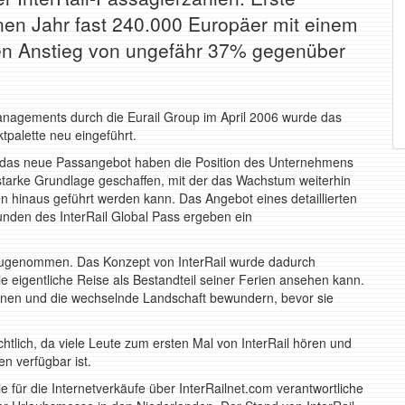
en Jahr fast 240.000 Europäer mit einem
inen Anstieg von ungefähr 37% gegenüber
anagements durch die Eurail Group im April 2006 wurde das
tpalette neu eingeführt.
d das neue Passangebot haben die Position des Unternehmens
starke Grundlage geschaffen, mit der das Wachstum weiterhin
en hinaus geführt werden kann. Das Angebot eines detaillierten
unden des InterRail Global Pass ergeben ein
 zugenommen. Das Konzept von InterRail wurde dadurch
e eigentliche Reise als Bestandteil seiner Ferien ansehen kann.
nnen und die wechselnde Landschaft bewundern, bevor sie
htlich, da viele Leute zum ersten Mal von InterRail hören und
en verfügbar ist.
ie für die Internetverkäufe über InterRailnet.com verantwortliche