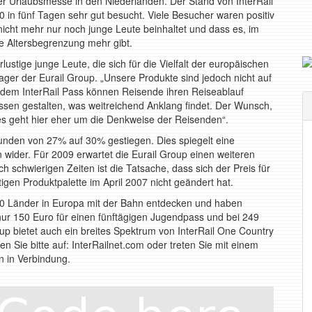
ner Urlaubsmesse in den Niederlanden. Der Stand von InterRail
 in fünf Tagen sehr gut besucht. Viele Besucher waren positiv
 nicht mehr nur noch junge Leute beinhaltet und dass es, im
 Altersbegrenzung mehr gibt.
rlustige junge Leute, die sich für die Vielfalt der europäischen
ager der Eurail Group. „Unsere Produkte sind jedoch nicht auf
 dem InterRail Pass können Reisende ihren Reiseablauf
essen gestalten, was weitreichend Anklang findet. Der Wunsch,
es geht hier eher um die Denkweise der Reisenden“.
-Kunden von 27% auf 30% gestiegen. Dies spiegelt eine
ider. Für 2009 erwartet die Eurail Group einen weiteren
h schwierigen Zeiten ist die Tatsache, dass sich der Preis für
tigen Produktpalette im April 2007 nicht geändert hat.
30 Länder in Europa mit der Bahn entdecken und haben
nur 150 Euro für einen fünftägigen Jugendpass und bei 249
up bietet auch ein breites Spektrum von InterRail One Country
Sie bitte auf: InterRailnet.com oder treten Sie mit einem
 in Verbindung.