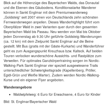
Blick auf die Höhenzüge des Bayerischen Walds, das Donautal
und die Ebenen des Gäubodens. Konditionsstarke Wanderer
können in Sankt Englmar mit dem Premiumwanderweg
„Goldsteig“ seit 2007 einen von Deutschlands zehn schönsten
Fernwanderwegen anpeilen. Dieses Wanderhighlight führt vom
Oberpfälzer Wald in zwei Varianten quer durch den gesamten
Bayerischen Wald bis Passau. Neu werden von Mai bis Oktober
jeden Donnerstag ab 9.30 Uhr geführte Goldsteig-Wanderungen
(ca. 12 km) mit dem Zielpunkt Sankt Englmar auf die Beine
gestellt. Mit Bus (gratis mit der Gäste-Kurkarte) und Wanderführer
geht es zum Ausgangspunkt Kreuzhaus bzw. Kalteck. Auf beiden
Touren verlocken wunderschöne Aussichts- und Rastplätze zum
Verweilen. Für optimales Ganzkörpertraining sorgen im Nordic-
Walking-Park Sankt Englmar vier speziell ausgewiesene Trails
unterschiedlicher Schwierigkeitsgrade (Kapellenberg, Pröller,
Egidi-Grün und Weiße Marter). Zudem werden Nordic-Walking-
Kurse und ein eigener Flyer angeboten.
Wanderangebote
Waldwipfelweg: 6 Euro für Erwachsene, 4 Euro für Kinder
Bild: St. Englmar/Bayerischer Wald