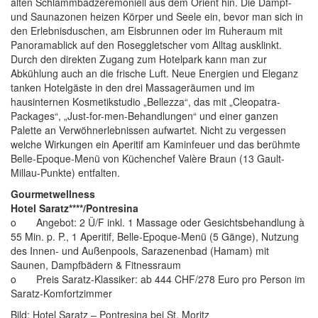
alten Schlammbadzeremoniell aus dem Orient hin. Die Dampf-
und Saunazonen heizen Körper und Seele ein, bevor man sich in
den Erlebnisduschen, am Eisbrunnen oder im Ruheraum mit
Panoramablick auf den Roseggletscher vom Alltag ausklinkt.
Durch den direkten Zugang zum Hotelpark kann man zur
Abkühlung auch an die frische Luft. Neue Energien und Eleganz
tanken Hotelgäste in den drei Massageräumen und im
hausinternen Kosmetikstudio „Bellezza“, das mit „Cleopatra-
Packages“, „Just-for-men-Behandlungen“ und einer ganzen
Palette an Verwöhnerlebnissen aufwartet. Nicht zu vergessen
welche Wirkungen ein Aperitif am Kaminfeuer und das berühmte
Belle-Epoque-Menü von Küchenchef Valère Braun (13 Gault-
Millau-Punkte) entfalten.
Gourmetwellness
Hotel Saratz****/Pontresina
o Angebot: 2 Ü/F inkl. 1 Massage oder Gesichtsbehandlung à
55 Min. p. P., 1 Aperitif, Belle-Epoque-Menü (5 Gänge), Nutzung
des Innen- und Außenpools, Sarazenenbad (Hamam) mit
Saunen, Dampfbädern & Fitnessraum
o Preis Saratz-Klassiker: ab 444 CHF/278 Euro pro Person im
Saratz-Komfortzimmer
Bild: Hotel Saratz – Pontresina bei St. Moritz